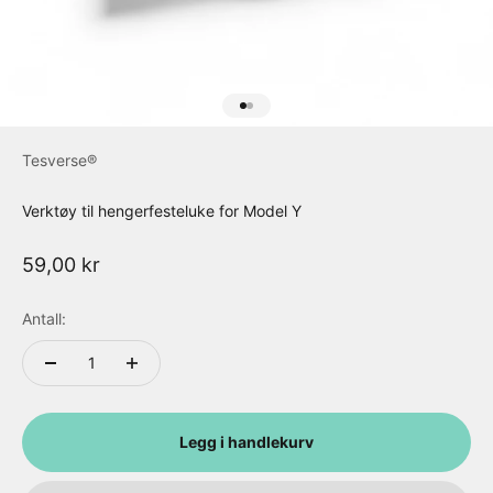
Gå til element 1
Gå til element 2
Tesverse®
Verktøy til hengerfesteluke for Model Y
Salgspris
59,00 kr
Antall:
Legg i handlekurv