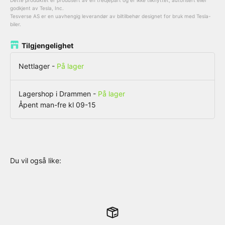
Dette produktet er produsert av en tredjepart og er ikke tilknyttet, autorisert eller
godkjent av Tesla, Inc.
Tesverse AS er en uavhengig leverandør av biltilbehør designet for bruk med Tesla-
biler.
Tilgjengelighet
Nettlager
-
På lager
Lagershop i Drammen
-
På lager
Åpent man-fre kl 09-15