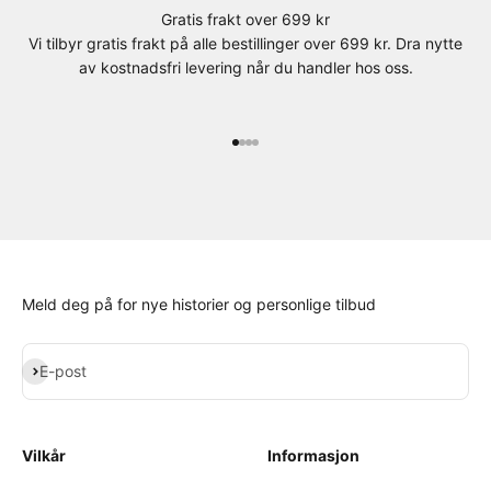
Gratis frakt over 699 kr
Vi tilbyr gratis frakt på alle bestillinger over 699 kr. Dra nytte
av kostnadsfri levering når du handler hos oss.
Gå til element 1
Gå til element 2
Gå til element 3
Gå til element 4
Meld deg på for nye historier og personlige tilbud
Abonner
E-post
Vilkår
Informasjon