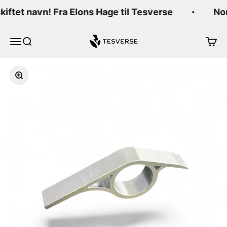
Hopp til innhold
skiftet navn! Fra Elons Hage til Tesverse
Nor
Tesverse
Meny
Søk
Handl
Forstørr