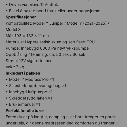
• Drives via bilens 12V-uttak
• Enkel å pakke bort i frunk eller under bagasjerom
Spesifikasjoner
Kompatibilitet: Model Y Juniper / Model Y (2021–2025) /
Model X
Mål: 193 × 132 × 11 cm
Materiale: Hyperelastisk skum og sertifisert TPU
Pumpe: Innebygd 6000 Pa høytrykkspumpe
Oppblåsing / tømming: ca. 50 sek / 60 sek
Strøm: 12V sigarettenner
Vekt: 7 kg
Inkludert i pakken
• Model Y Madrass Pro ×1
• Slitesterk oppbevaringsbag ×1
• Innebygd luftpumpe ×1
• Skreddersydd laken ×1
• Brukermanual ×1
Perfekt for alle turer
Enten du er på langtur, camping eller bare trenger en pause
underveis, gir denne madrassen deg komforten du trenger –