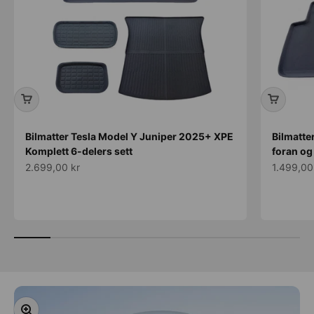
Bilmatter Tesla Model Y Juniper 2025+ XPE
Bilmatte
Komplett 6-delers sett
foran og
Salgspris
Salgspris
2.699,00 kr
1.499,00
Forstørr