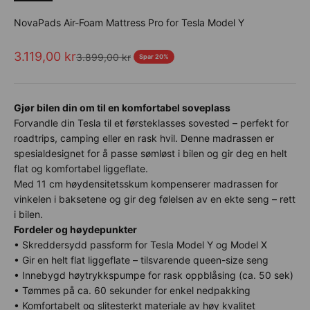
NovaPads Air-Foam Mattress Pro for Tesla Model Y
Salgspris
3.119,00 kr
Normalpris
3.899,00 kr
Spar 20%
Gjør bilen din om til en komfortabel soveplass
Forvandle din Tesla til et førsteklasses sovested – perfekt for
roadtrips, camping eller en rask hvil. Denne madrassen er
spesialdesignet for å passe sømløst i bilen og gir deg en helt
flat og komfortabel liggeflate.
Med 11 cm høydensitetsskum kompenserer madrassen for
vinkelen i baksetene og gir deg følelsen av en ekte seng – rett
i bilen.
Fordeler og høydepunkter
• Skreddersydd passform for Tesla Model Y og Model X
• Gir en helt flat liggeflate – tilsvarende queen-size seng
• Innebygd høytrykkspumpe for rask oppblåsing (ca. 50 sek)
• Tømmes på ca. 60 sekunder for enkel nedpakking
• Komfortabelt og slitesterkt materiale av høy kvalitet