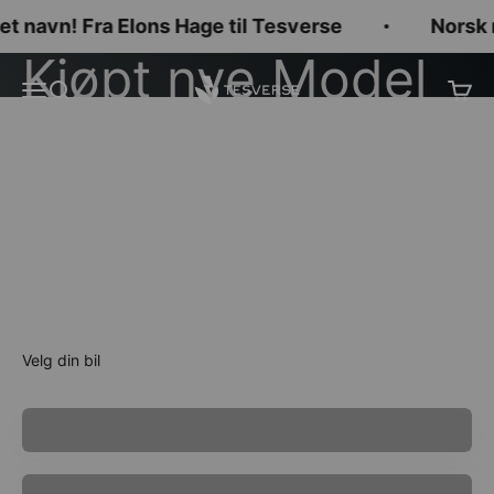
Hopp til innhold
et navn! Fra Elons Hage til Tesverse
Norsk ne
Tesverse
Meny
Søk
Handl
Sjekk utstyret her!
Model S
Model 3