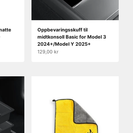
matte
Oppbevaringsskuff til
+
midtkonsoll Basic for Model 3
2024+/Model Y 2025+
Salgspris
129,00 kr