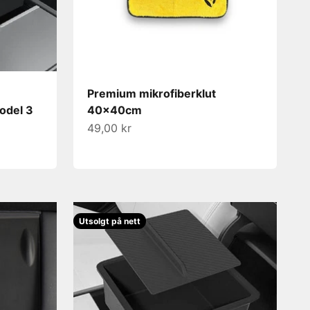
Premium mikrofiberklut
odel 3
40x40cm
Salgspris
49,00 kr
Utsolgt på nett