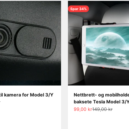
Spar 34%
til kamera for Model 3/Y
Nettbrett- og mobilhold
baksete Tesla Model 3/
s
r
Salgspris
Normalpris
99,00 kr
149,00 kr