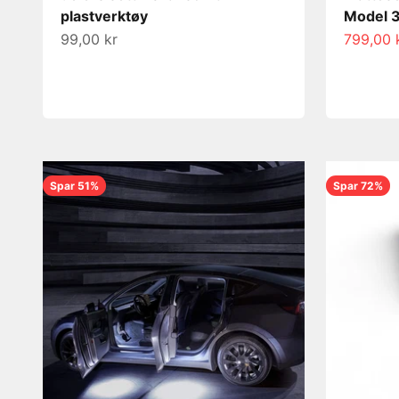
plastverktøy
Model 
Salgspris
Salgspri
99,00 kr
799,00 
Spar 51%
Spar 72%