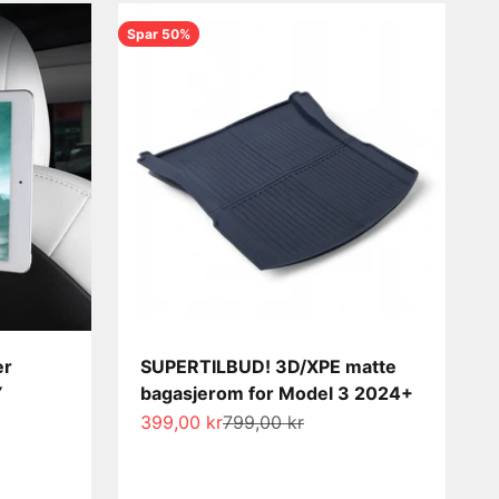
Spar 50%
er
SUPERTILBUD! 3D/XPE matte
Y
bagasjerom for Model 3 2024+
Salgspris
Normalpris
399,00 kr
799,00 kr