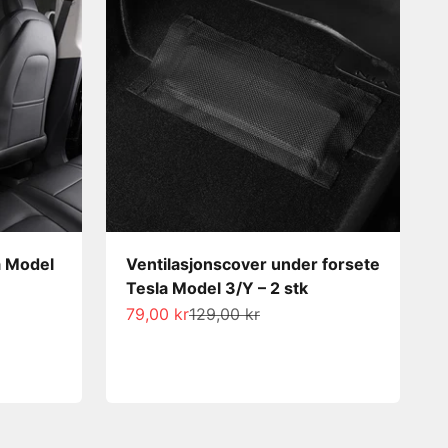
a Model
Ventilasjonscover under forsete
Tesla Model 3/Y – 2 stk
Salgspris
Normalpris
79,00 kr
129,00 kr