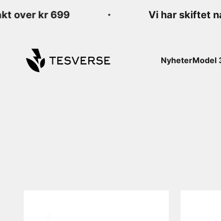
Hopp til innhold
 over kr 699
Vi har skiftet navn
Tesverse
Nyheter
Model 
I Tesverse leverer vi tilbehør til Tesla 