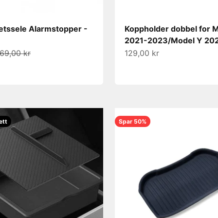
etssele Alarmstopper -
Koppholder dobbel for 
2021-2023/Model Y 20
s
Normalpris
Salgspris
69,00 kr
129,00 kr
ett
Spar 50%