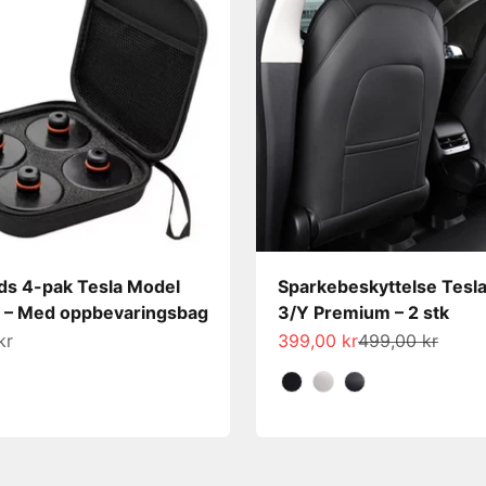
ds 4-pak Tesla Model
Sparkebeskyttelse Tesl
 – Med oppbevaringsbag
3/Y Premium – 2 stk
s
Salgspris
Normalpris
kr
399,00 kr
499,00 kr
Farge