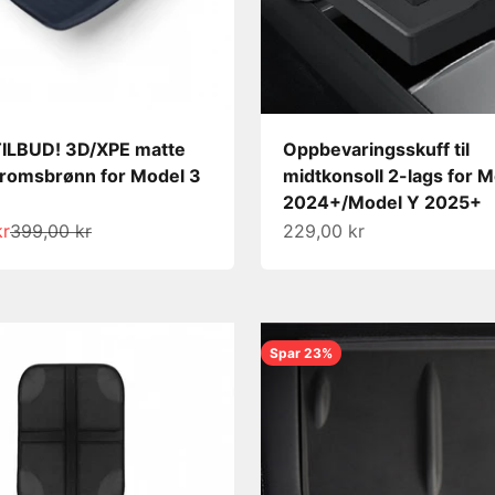
ILBUD! 3D/XPE matte
Oppbevaringsskuff til
romsbrønn for Model 3
midtkonsoll 2-lags for M
2024+/Model Y 2025+
s
Normalpris
Salgspris
kr
399,00 kr
229,00 kr
Spar 23%