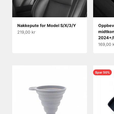
Nakkepute for Model S/X/3/Y
Oppbeva
midtkon
Salgspris
219,00 kr
2024+/
Salgspri
169,00 
Spar 50%