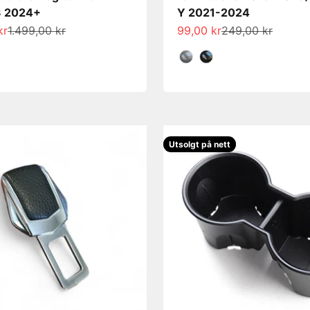
3 2024+
Y 2021-2024
s
Normalpris
Salgspris
Normalpris
kr
1.499,00 kr
99,00 kr
249,00 kr
Farge
Utsolgt på nett