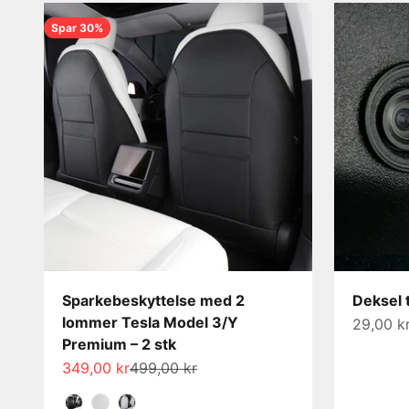
Spar 30%
Sparkebeskyttelse med 2
Deksel 
lommer Tesla Model 3/Y
Salgspri
29,00 k
Premium – 2 stk
Salgspris
Normalpris
349,00 kr
499,00 kr
Farge