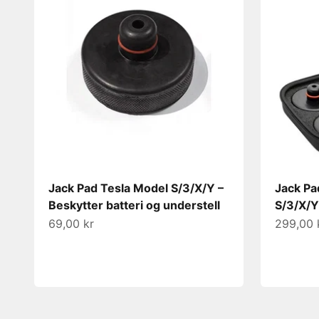
Jack Pad Tesla Model S/3/X/Y –
Jack Pa
Beskytter batteri og understell
S/3/X/Y
Salgspris
Salgspri
69,00 kr
299,00 