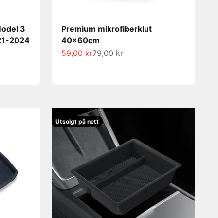
Model 3
Premium mikrofiberklut
21-2024
40x60cm
Salgspris
Normalpris
59,00 kr
79,00 kr
Utsolgt på nett