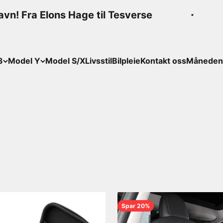
! Fra Elons Hage til Tesverse
N
3
Model Y
Model S/X
Livsstil
Bilpleie
Kontakt oss
Månedens
Model 3, som både er funksjonelt og gir bilen din et unikt i
Spar 20%