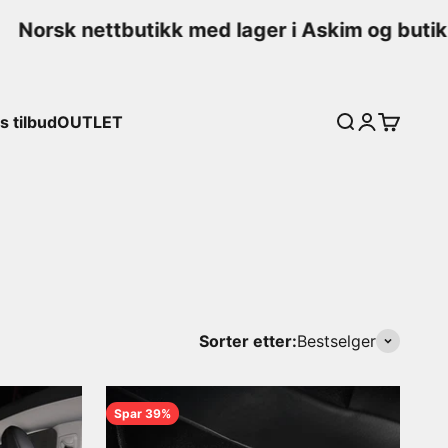
orsk nettbutikk med lager i Askim og butikk 
 tilbud
OUTLET
Søk
Logg inn
Handleku
nteriør og beskyttelse mot norske forhold.
Sorter etter:
Bestselger
Spar 39%