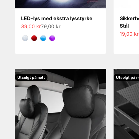
LED-lys med ekstra lysstyrke
Sikkerh
Stål
Salgspris
Normalpris
39,00 kr
79,00 kr
Salgspri
19,00 kr
Farge
Utsolgt på nett
Utsolgt på n