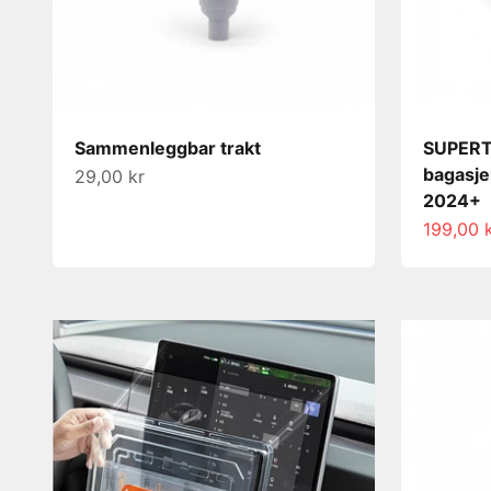
Sammenleggbar trakt
SUPERT
bagasje
Salgspris
29,00 kr
2024+
Salgspri
199,00 