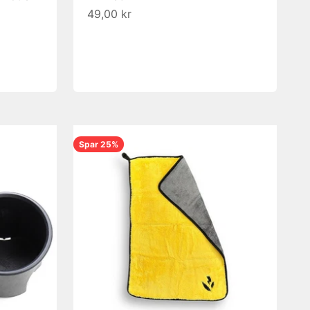
Salgspris
49,00 kr
Spar 25%