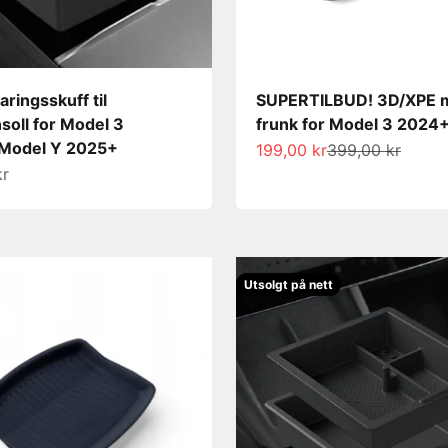
ringsskuff til
SUPERTILBUD! 3D/XPE 
soll for Model 3
frunk for Model 3 2024
Model Y 2025+
Salgspris
Normalpris
199,00 kr
399,00 kr
s
kr
Utsolgt på nett