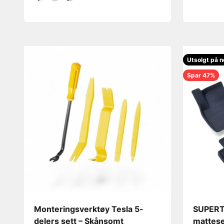
Utsolgt på n
Spar 47%
Monteringsverktøy Tesla 5-
SUPERT
delers sett – Skånsomt
mattese