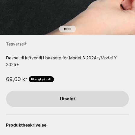
Gå til element 1
Gå til element 2
Gå til element 3
Gå til element 4
Tesverse®
Deksel til luftventil i baksete for Model 3 2024+/Model Y
2025+
Salgspris
69,00 kr
Utsolgt på nett
Utsolgt
Produktbeskrivelse