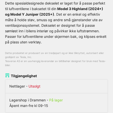
Dette spesialdesignede dekselet er laget for å passe perfekt
til luftventilene i baksetet til din
Model 3 Highland (2024+)
og Model Y Juniper (2025+)
. Det er en enkel og effektiv
måte å holde støv, smuss og andre små gjenstander ute av
ventilasjonssystemet. Dekselet er designet for å passe
sømløst inn i bilens interiør og påvirker ikke luftstrømmen.
Passer for luftventilene under skjermen bak, og klipses enkelt
på plass uten verktøy.
Dette produktet er produsert av en tredjepart og er ikke tilknyttet, autorisert eller
godkjent av Tesla, Inc.
Tesverse AS er en uavhengig leverandør av biltilbehør designet for bruk med Tesla-
biler.
Tilgjengelighet
Nettlager
-
Utsolgt
Lagershop i Drammen
-
På lager
Åpent man-fre kl 09-15