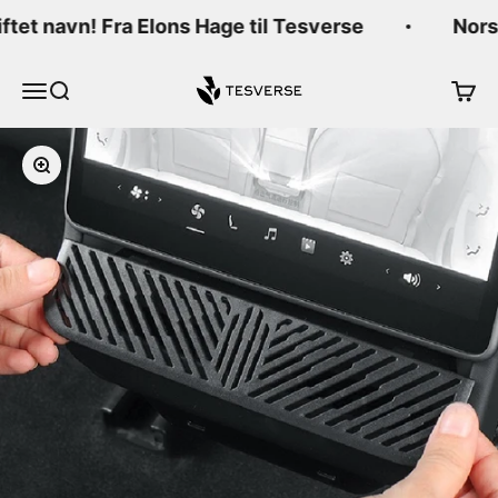
Hopp til innhold
iftet navn! Fra Elons Hage til Tesverse
Norsk
Tesverse
Meny
Søk
Handl
Forstørr