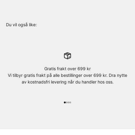
Gratis frakt over 699 kr
Vi tilbyr gratis frakt på alle bestillinger over 699 kr. Dra nytte
av kostnadsfri levering når du handler hos oss.
Gå til element 1
Gå til element 2
Gå til element 3
Gå til element 4