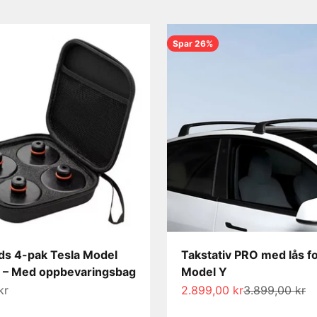
Spar 26%
ds 4-pak Tesla Model
Takstativ PRO med lås fo
 – Med oppbevaringsbag
Model Y
s
Salgspris
Normalpris
kr
2.899,00 kr
3.899,00 kr