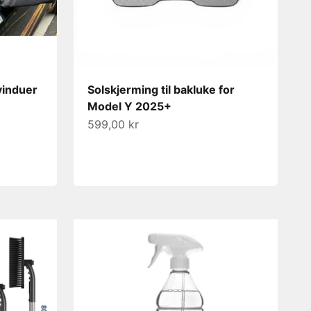
vinduer
Solskjerming til bakluke for
Model Y 2025+
Salgspris
599,00 kr