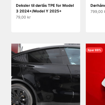
Deksler til dørlås TPE for Model
Dørhånd
3 2024+/Model Y 2025+
Salgspri
799,00 
Salgspris
79,00 kr
Spar 69%