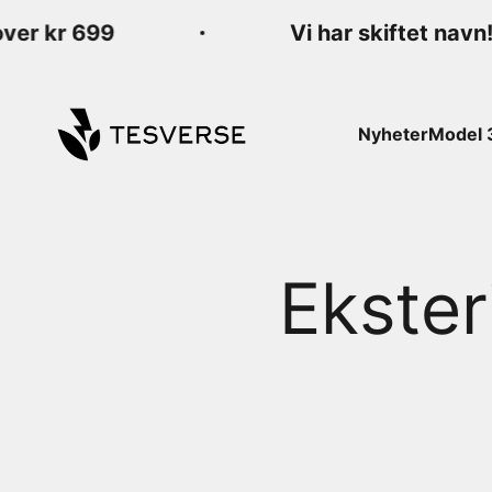
Hopp til innhold
r kr 699
Vi har skiftet navn! F
Tesverse
Nyheter
Model 