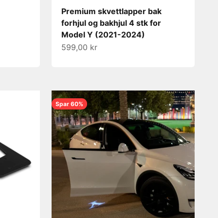
Premium skvettlapper bak
forhjul og bakhjul 4 stk for
Model Y (2021-2024)
Salgspris
599,00 kr
Spar 60%