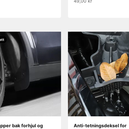
Salgspris
49,00 kr
ett
apper bak forhjul og
Anti-tetningsdeksel for