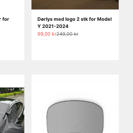
 for
Dørlys med logo 2 stk for Model
Y 2021-2024
Salgspris
Normalpris
99,00 kr
249,00 kr