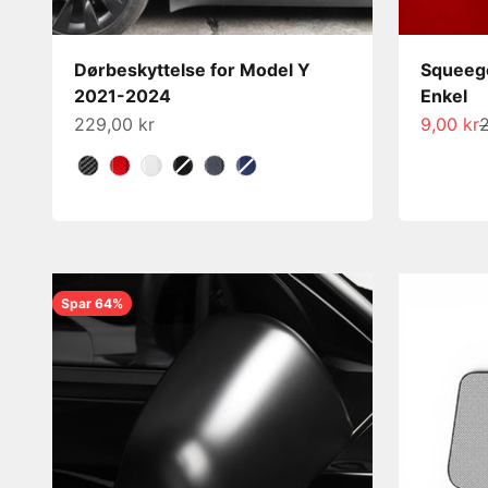
Dørbeskyttelse for Model Y
Squeege
2021-2024
Enkel
Salgspris
Salgspri
N
229,00 kr
9,00 kr
2
Farge
Spar 64%