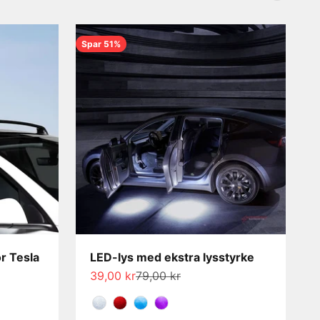
Spar 51%
r Tesla
LED-lys med ekstra lysstyrke
Salgspris
Normalpris
39,00 kr
79,00 kr
Farge