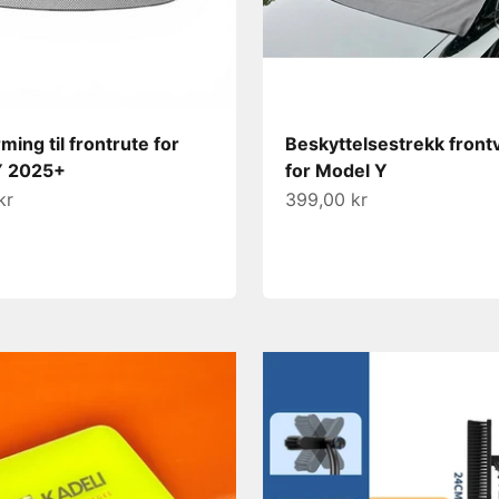
ming til frontrute for
Beskyttelsestrekk front
Y 2025+
for Model Y
s
Salgspris
kr
399,00 kr