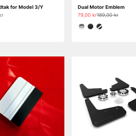
tak for Model 3/Y
Dual Motor Emblem
s
Salgspris
Normalpris
kr
79,00 kr
189,00 kr
Farge