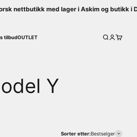
k nettbutikk med lager i Askim og butikk i D
 tilbud
OUTLET
Søk
Logg inn
Handleku
Sorter etter:
Bestselger