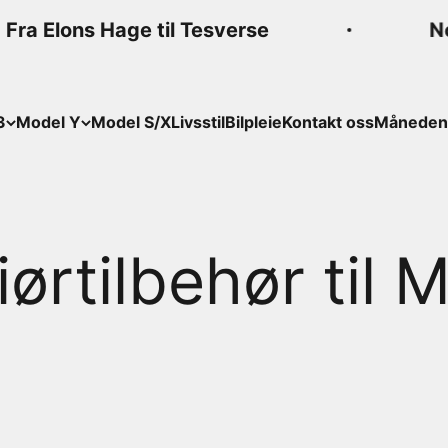
ra Elons Hage til Tesverse
Nors
3
Model Y
Model S/X
Livsstil
Bilpleie
Kontakt oss
Månedens