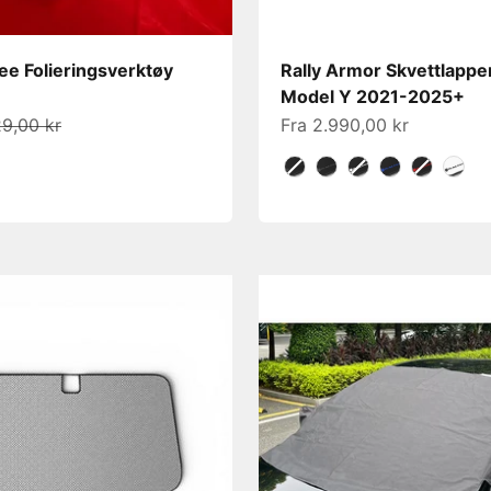
e Folieringsverktøy
Rally Armor Skvettlapper
Model Y 2021-2025+
s
ormalpris
Salgspris
9,00 kr
Fra 2.990,00 kr
Farge