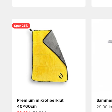
Spar 25%
Premium mikrofiberklut
Sammen
40x60cm
Salgspri
29,00 k