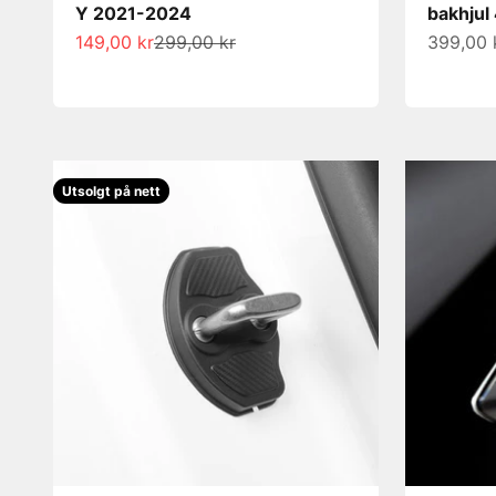
Y 2021-2024
bakhjul
Salgspris
Normalpris
Salgspri
149,00 kr
299,00 kr
399,00 
Utsolgt på nett