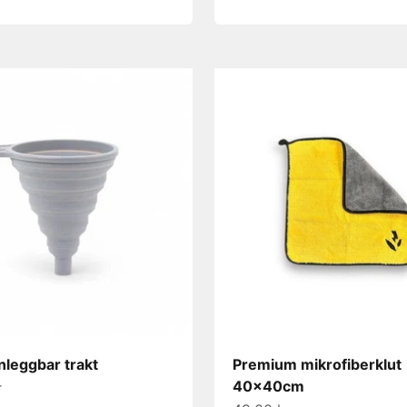
leggbar trakt
Premium mikrofiberklut
40x40cm
s
r