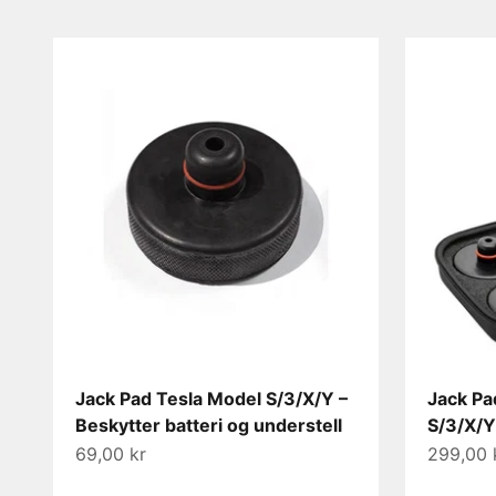
Jack Pad Tesla Model S/3/X/Y –
Jack Pa
Beskytter batteri og understell
S/3/X/Y
Salgspris
Salgspri
69,00 kr
299,00 