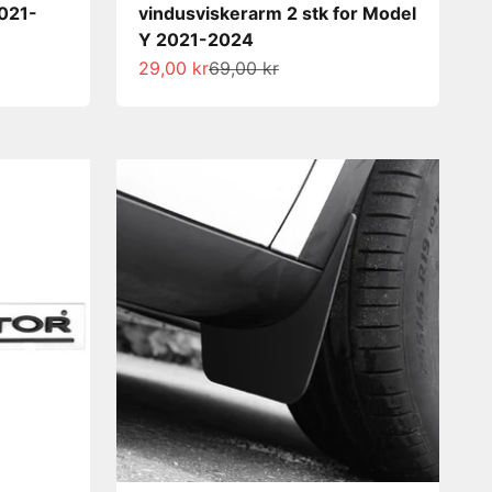
2021-
vindusviskerarm 2 stk for Model
Y 2021-2024
Salgspris
Normalpris
29,00 kr
69,00 kr