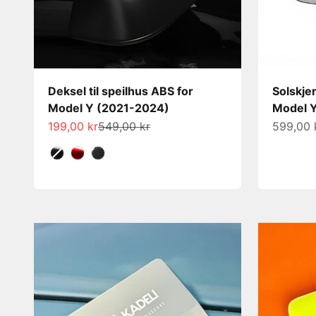
Deksel til speilhus ABS for
Solskjer
Model Y (2021-2024)
Model 
Salgspris
Normalpris
Salgspri
199,00 kr
549,00 kr
599,00 
Farge