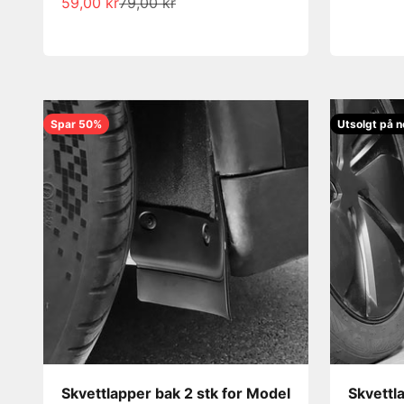
Salgspris
Normalpris
59,00 kr
79,00 kr
Spar 50%
Utsolgt på n
Skvettlapper bak 2 stk for Model
Skvettl