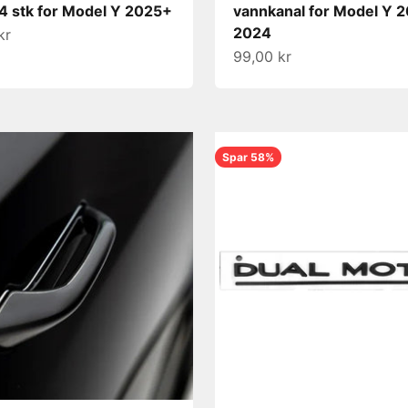
 4 stk for Model Y 2025+
vannkanal for Model Y 
2024
s
kr
Salgspris
99,00 kr
Spar 58%