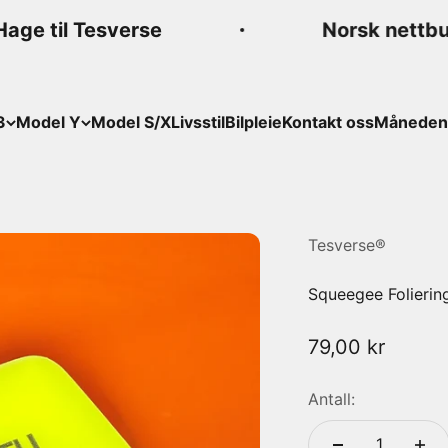
age til Tesverse
Norsk nettbut
3
Model Y
Model S/X
Livsstil
Bilpleie
Kontakt oss
Månedens
Tesverse®
Squeegee Folierin
Salgspris
79,00 kr
Antall: