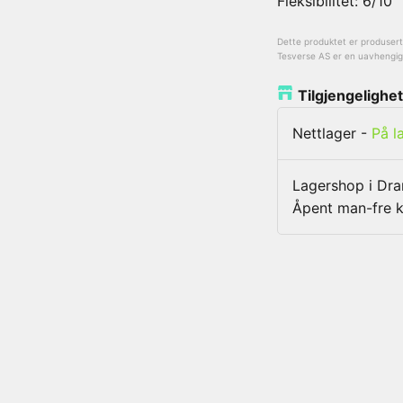
Fleksibilitet: 6/10
Dette produktet er produsert a
Tesverse AS er en uavhengig l
Tilgjengelighet
Nettlager
-
På l
Lagershop i D
Åpent man-fre k