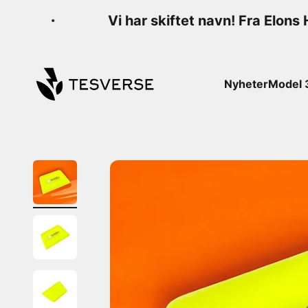
Hopp til innhold
Vi har skiftet navn! Fra Elons H
Tesverse
Nyheter
Model 