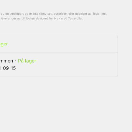
v en tredjepart og er ikke tilknyttet, autorisert eller godkjent av Tesla, Inc.
everandør av biltilbehør designet for bruk med Tesla-biler.
ager
rammen
-
På lager
l 09-15