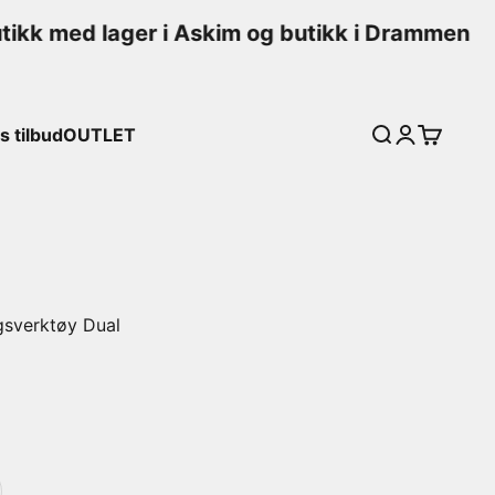
ikk med lager i Askim og butikk i Drammen
 tilbud
OUTLET
Søk
Logg inn
Handleku
gsverktøy Dual