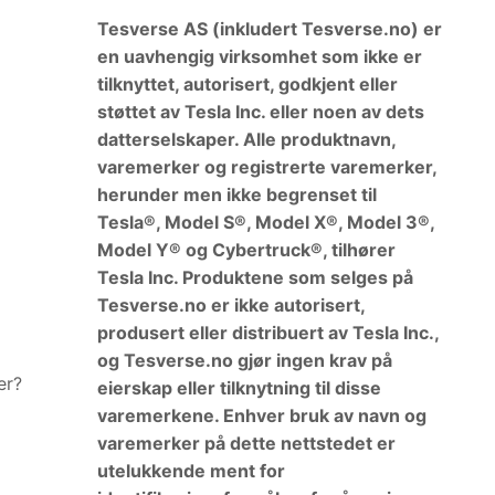
Tesverse AS (inkludert Tesverse.no) er
en uavhengig virksomhet som ikke er
tilknyttet, autorisert, godkjent eller
støttet av Tesla Inc. eller noen av dets
datterselskaper. Alle produktnavn,
varemerker og registrerte varemerker,
herunder men ikke begrenset til
Tesla®, Model S®, Model X®, Model 3®,
Model Y® og Cybertruck®, tilhører
Tesla Inc. Produktene som selges på
Tesverse.no er ikke autorisert,
produsert eller distribuert av Tesla Inc.,
og Tesverse.no gjør ingen krav på
er?
eierskap eller tilknytning til disse
varemerkene. Enhver bruk av navn og
varemerker på dette nettstedet er
utelukkende ment for