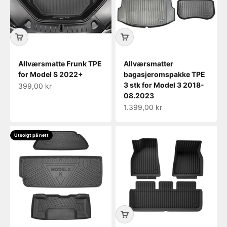
Allværsmatte Frunk TPE
Allværsmatter
for Model S 2022+
bagasjeromspakke TPE
3 stk for Model 3 2018-
Salgspris
399,00 kr
08.2023
Salgspris
1.399,00 kr
Utsolgt på nett