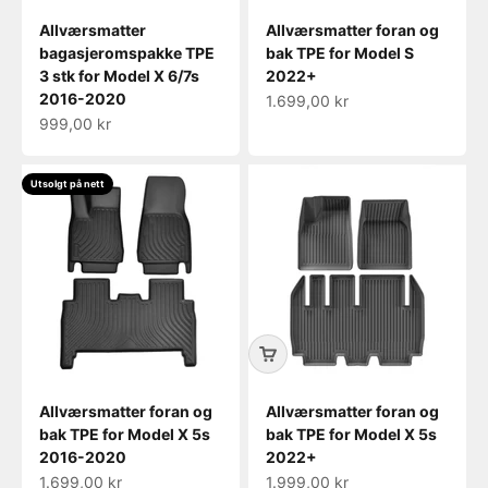
Allværsmatter
Allværsmatter foran og
bagasjeromspakke TPE
bak TPE for Model S
3 stk for Model X 6/7s
2022+
2016-2020
Salgspris
1.699,00 kr
Salgspris
999,00 kr
Utsolgt på nett
Allværsmatter foran og
Allværsmatter foran og
bak TPE for Model X 5s
bak TPE for Model X 5s
2016-2020
2022+
Salgspris
Salgspris
1.699,00 kr
1.999,00 kr