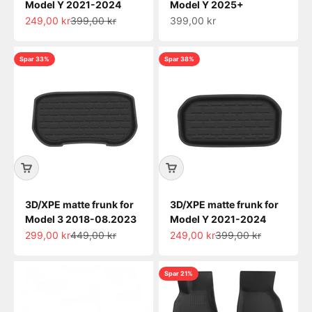
Model Y 2021-2024
Model Y 2025+
Salgspris
Normalpris
Salgspris
249,00 kr
399,00 kr
399,00 kr
Spar 33%
Spar 38%
3D/XPE matte frunk for
3D/XPE matte frunk for
Model 3 2018-08.2023
Model Y 2021-2024
Salgspris
Normalpris
Salgspris
Normalpris
299,00 kr
449,00 kr
249,00 kr
399,00 kr
Spar 21%