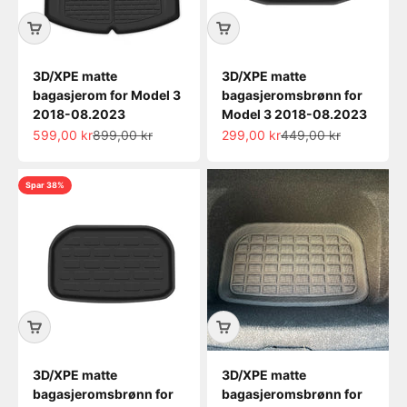
3D/XPE matte
3D/XPE matte
bagasjerom for Model 3
bagasjeromsbrønn for
2018-08.2023
Model 3 2018-08.2023
Salgspris
Normalpris
Salgspris
Normalpris
599,00 kr
899,00 kr
299,00 kr
449,00 kr
Spar 38%
3D/XPE matte
3D/XPE matte
bagasjeromsbrønn for
bagasjeromsbrønn for