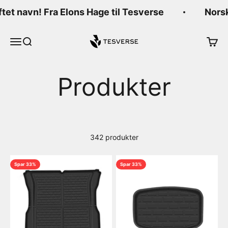
Hopp til innhold
tet navn! Fra Elons Hage til Tesverse
Norsk 
Tesverse
Meny
Søk
Handl
342 produkter
Spar 33%
Spar 33%