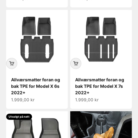
Allværsmatter foran og
Allværsmatter foran og
bak TPE for Model X 6s
bak TPE for Model X 7s
2022+
2022+
Salgspris
Salgspris
1.999,00 kr
1.999,00 kr
Utsolgt på nett