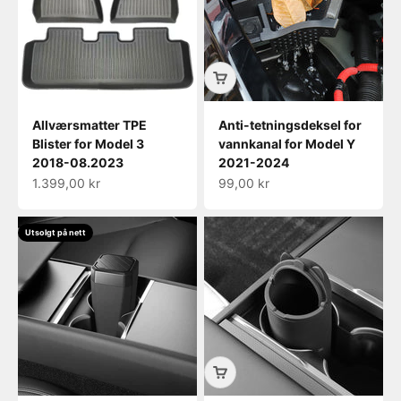
Allværsmatter TPE
Anti-tetningsdeksel for
Blister for Model 3
vannkanal for Model Y
2018-08.2023
2021-2024
Salgspris
Salgspris
1.399,00 kr
99,00 kr
Utsolgt på nett