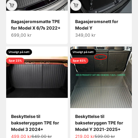
Bagasjeromsmatte TPE
Bagasjeromsnett for
for Model X 6/7s 2022+
Model Y
Salgspris
Salgspris
699,00 kr
349,00 kr
Utsolgt på nett
Utsolgt på nett
Spar 23%
Spar 63%
Beskyttelse til
Beskyttelse til
bakseteryggen TPE for
bakseteryggen TPE for
Model 3 2024+
Model Y 2021-2025+
Salgspris
Normalpris
Salgspris
Normalpris
499,00 kr
649,00 kr
219,00 kr
599,00 kr