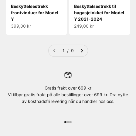
Beskyttelsestrekk
Beskyttelsestrekk til
frontvinduer for Model
bagasjelokket for Model
Y
Y 2021-2024
Salgspris
Salgspris
399,00 kr
249,00 kr
1 / 9
Gratis frakt over 699 kr
Vi tilbyr gratis frakt på alle bestillinger over 699 kr. Dra nytte
av kostnadsfri levering når du handler hos oss.
Gå til element 1
Gå til element 2
Gå til element 3
Gå til element 4