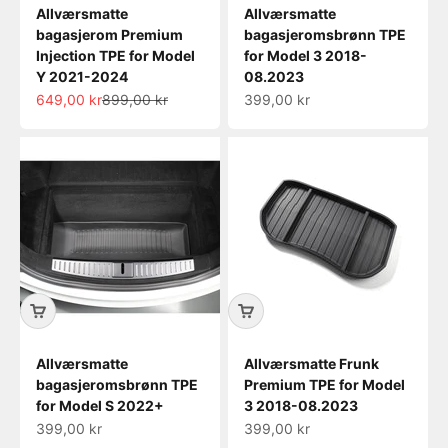
Allværsmatte
Allværsmatte
bagasjerom Premium
bagasjeromsbrønn TPE
Injection TPE for Model
for Model 3 2018-
Y 2021-2024
08.2023
Salgspris
Normalpris
Salgspris
649,00 kr
899,00 kr
399,00 kr
Allværsmatte
Allværsmatte Frunk
bagasjeromsbrønn TPE
Premium TPE for Model
for Model S 2022+
3 2018-08.2023
Salgspris
Salgspris
399,00 kr
399,00 kr