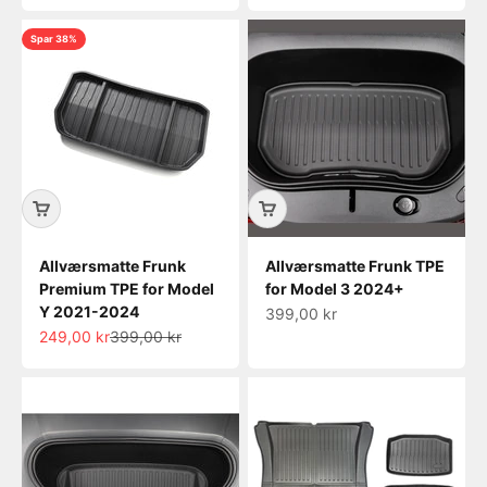
Spar 38%
Allværsmatte Frunk
Allværsmatte Frunk TPE
Premium TPE for Model
for Model 3 2024+
Y 2021-2024
Salgspris
399,00 kr
Salgspris
Normalpris
249,00 kr
399,00 kr