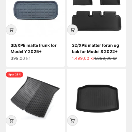
3D/XPE matte frunk for
3D/XPE matter foran og
Model Y 2025+
bak for Model S 2022+
Salgspris
Salgspris
Normalpris
399,00 kr
1.499,00 kr
1.899,00 kr
Spar 28%