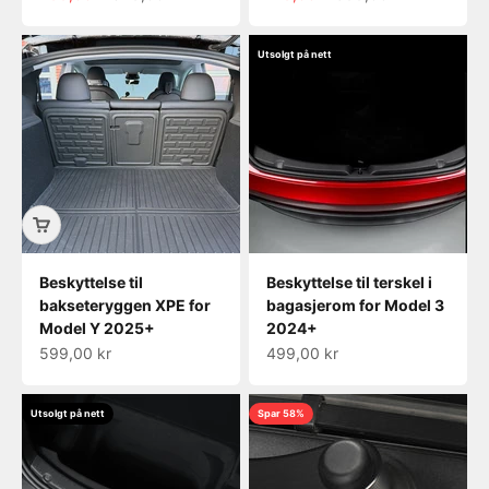
Utsolgt på nett
Beskyttelse til
Beskyttelse til terskel i
bakseteryggen XPE for
bagasjerom for Model 3
Model Y 2025+
2024+
Salgspris
Salgspris
599,00 kr
499,00 kr
Utsolgt på nett
Spar 58%