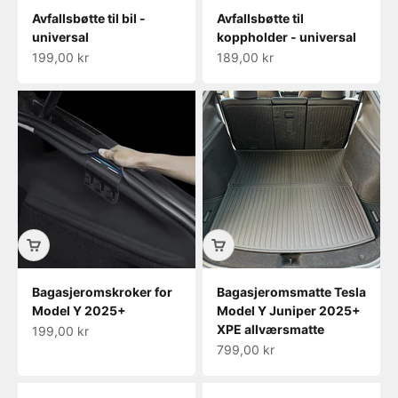
Avfallsbøtte til bil -
Avfallsbøtte til
universal
koppholder - universal
Salgspris
Salgspris
199,00 kr
189,00 kr
Bagasjeromskroker for
Bagasjeromsmatte Tesla
Model Y 2025+
Model Y Juniper 2025+
XPE allværsmatte
Salgspris
199,00 kr
Salgspris
799,00 kr