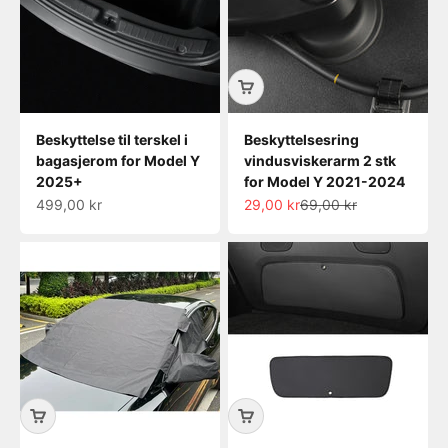
Beskyttelse til terskel i
Beskyttelsesring
bagasjerom for Model Y
vindusviskerarm 2 stk
2025+
for Model Y 2021-2024
Salgspris
Salgspris
Normalpris
499,00 kr
29,00 kr
69,00 kr