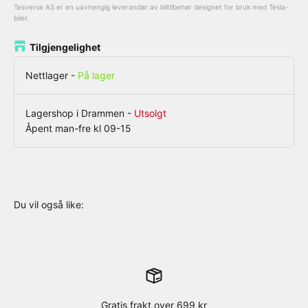
Tesverse AS er en uavhengig leverandør av biltilbehør designet for bruk med Tesla-
biler.
Tilgjengelighet
Nettlager
-
På lager
Lagershop i Drammen
-
Utsolgt
Åpent man-fre kl 09-15
Gratis frakt over 699 kr