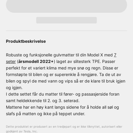
Produktbeskrivelse
Robuste og funksjonelle gulvmatter til din Model X med
7
seter
(
årsmodell 2022+
) laget av slitesterk TPE. Passer
perfekt for et variert klima med mye snø og regn. Disse er
formstøpte til bilen og er superenkle å rengjøre. Ta de ut av
bilen og spyl de med vann og vips så er de klare til bruk igjen
og igjen.
I dette settet får du matter til fører- og passasjerside foran
samt heldekkende til 2. og 3. seterad.
Mattene har en høy kant langs sidene for å holde all søl og
slafs på matten og ikke på teppet under.
Dette produktet er produsert av en tredjepart og er ikke tilknyttet, autorisert eller
godkjent av Tesla, Inc.