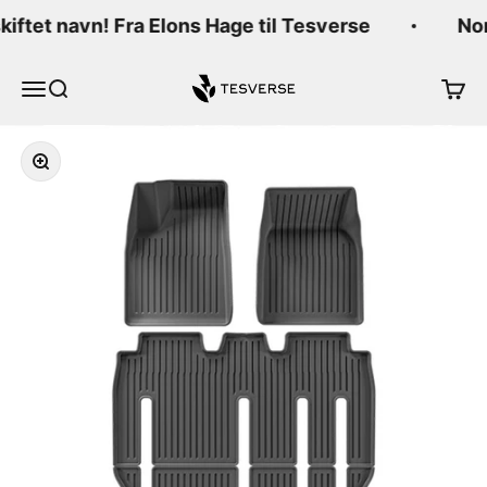
Hopp til innhold
skiftet navn! Fra Elons Hage til Tesverse
Nor
Tesverse
Meny
Søk
Handl
Forstørr