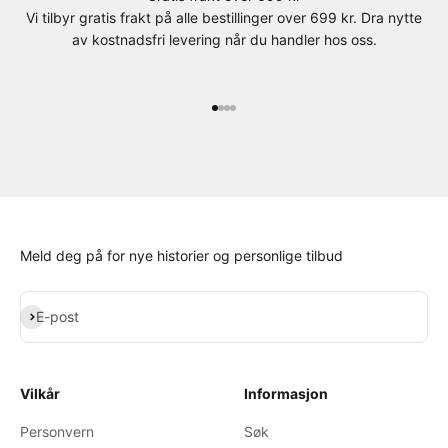
Vi tilbyr gratis frakt på alle bestillinger over 699 kr. Dra nytte
av kostnadsfri levering når du handler hos oss.
Gå til element 1
Gå til element 2
Gå til element 3
Gå til element 4
Meld deg på for nye historier og personlige tilbud
Abonner
E-post
Vilkår
Informasjon
Personvern
Søk