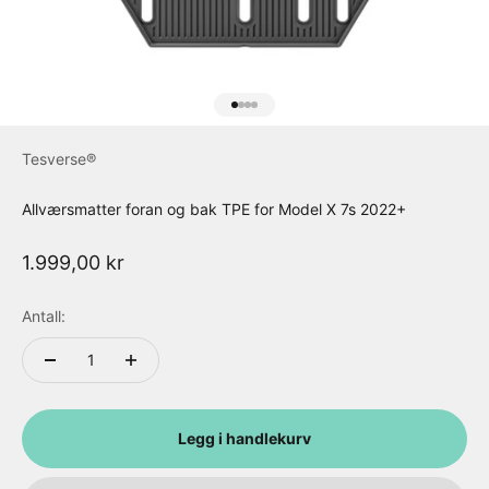
Gå til element 1
Gå til element 2
Gå til element 3
Gå til element 4
Tesverse®
Allværsmatter foran og bak TPE for Model X 7s 2022+
Salgspris
1.999,00 kr
Antall:
Legg i handlekurv