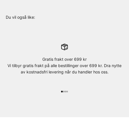
Gratis frakt over 699 kr
Vi tilbyr gratis frakt på alle bestillinger over 699 kr. Dra nytte
av kostnadsfri levering når du handler hos oss.
Gå til element 1
Gå til element 2
Gå til element 3
Gå til element 4