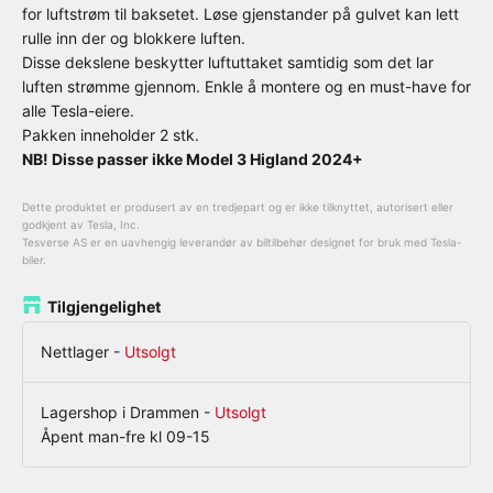
for luftstrøm til baksetet. Løse gjenstander på gulvet kan lett
rulle inn der og blokkere luften.
Disse dekslene beskytter luftuttaket samtidig som det lar
luften strømme gjennom. Enkle å montere og en must-have for
alle Tesla-eiere.
Pakken inneholder 2 stk.
NB! Disse passer ikke Model 3 Higland 2024+
Dette produktet er produsert av en tredjepart og er ikke tilknyttet, autorisert eller
godkjent av Tesla, Inc.
Tesverse AS er en uavhengig leverandør av biltilbehør designet for bruk med Tesla-
biler.
Tilgjengelighet
Nettlager
-
Utsolgt
Lagershop i Drammen
-
Utsolgt
Åpent man-fre kl 09-15