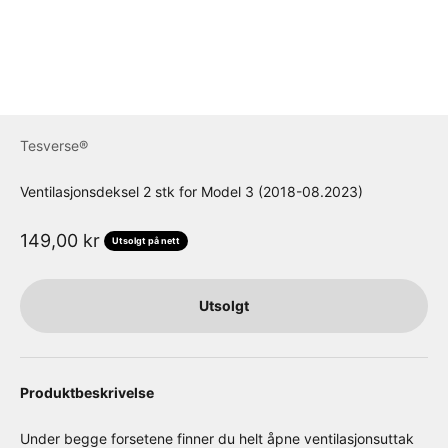
Tesverse®
Ventilasjonsdeksel 2 stk for Model 3 (2018-08.2023)
Salgspris
149,00 kr
Utsolgt på nett
Utsolgt
Produktbeskrivelse
Under begge forsetene finner du helt åpne ventilasjonsuttak