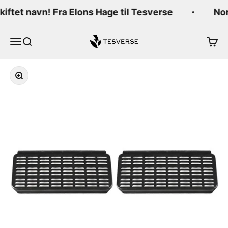
Hopp til innhold
skiftet navn! Fra Elons Hage til Tesverse
Nor
Tesverse
Meny
Søk
Handl
Forstørr