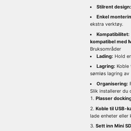
Stilrent design
Enkel monterin
ekstra verktøy.
Kompatibilitet:
kompatibel med M
Bruksområder
Lading:
Hold en
Lagring:
Koble t
sømløs lagring av
Organisering:
R
Slik installerer d
Plasser dockin
Koble til USB-k
lade enheter eller 
Sett inn Mini S