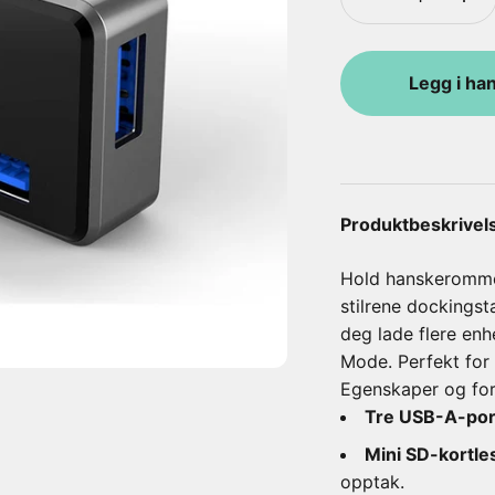
Legg i ha
Produktbeskrivel
Hold hanskerommet
stilrene dockingst
deg lade flere enh
Mode. Perfekt for
Egenskaper og for
Tre USB-A-por
Mini SD-kortle
opptak.