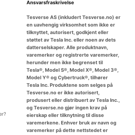
Ansvarsfraskrivelse
Tesverse AS (inkludert Tesverse.no) er
en uavhengig virksomhet som ikke er
tilknyttet, autorisert, godkjent eller
støttet av Tesla Inc. eller noen av dets
datterselskaper. Alle produktnavn,
varemerker og registrerte varemerker,
herunder men ikke begrenset til
Tesla®, Model S®, Model X®, Model 3®,
Model Y® og Cybertruck®, tilhører
Tesla Inc. Produktene som selges på
Tesverse.no er ikke autorisert,
produsert eller distribuert av Tesla Inc.,
og Tesverse.no gjør ingen krav på
er?
eierskap eller tilknytning til disse
varemerkene. Enhver bruk av navn og
varemerker på dette nettstedet er