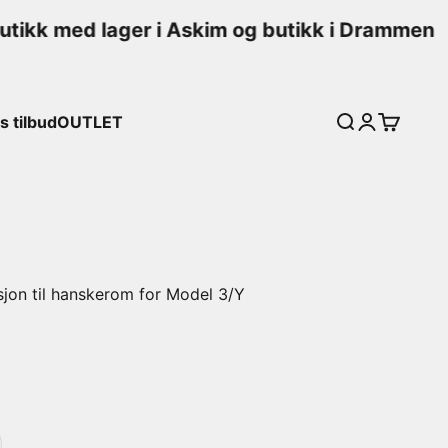
tikk med lager i Askim og butikk i Drammen
 tilbud
OUTLET
Søk
Logg inn
Handleku
jon til hanskerom for Model 3/Y