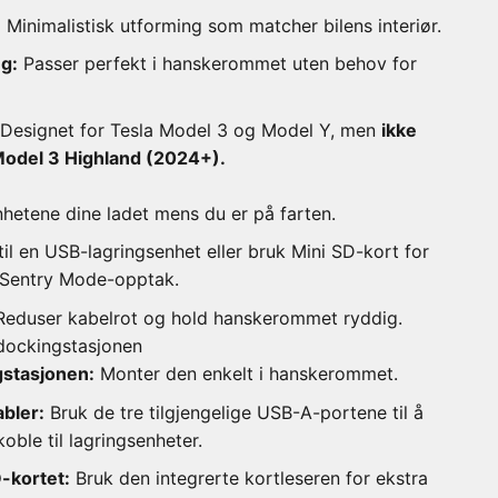
:
Minimalistisk utforming som matcher bilens interiør.
g:
Passer perfekt i hanskerommet uten behov for
Designet for Tesla Model 3 og Model Y, men
ikke
odel 3 Highland (2024+).
hetene dine ladet mens du er på farten.
il en USB-lagringsenhet eller bruk Mini SD-kort for
 Sentry Mode-opptak.
eduser kabelrot og hold hanskerommet ryddig.
u dockingstasjonen
gstasjonen:
Monter den enkelt i hanskerommet.
abler:
Bruk de tre tilgjengelige USB-A-portene til å
koble til lagringsenheter.
D-kortet:
Bruk den integrerte kortleseren for ekstra