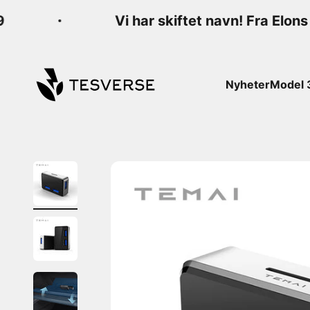
Hopp til innhold
Vi har skiftet navn! Fra Elons 
Tesverse
Nyheter
Model 