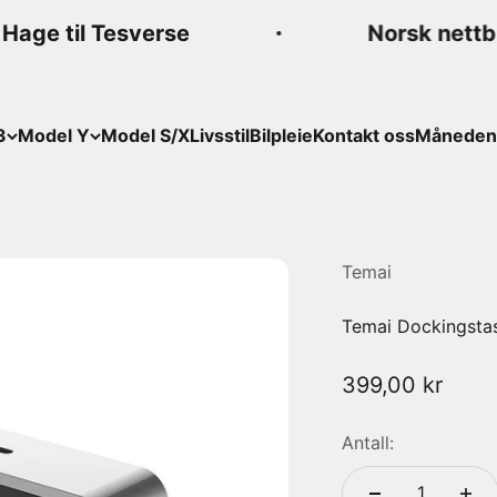
Hage til Tesverse
Norsk nettbu
3
Model Y
Model S/X
Livsstil
Bilpleie
Kontakt oss
Månedens
Temai
Temai Dockingstas
Salgspris
399,00 kr
Antall: