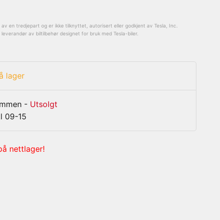
v en tredjepart og er ikke tilknyttet, autorisert eller godkjent av Tesla, Inc.
everandør av biltilbehør designet for bruk med Tesla-biler.
å lager
rammen
-
Utsolgt
l 09-15
på nettlager!