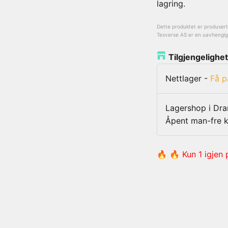
lagring.
Dette produktet er produsert a
Tesverse AS er en uavhengig l
Tilgjengelighet
Nettlager
-
Få p
Lagershop i D
Åpent man-fre k
🔥 🔥 Kun 1 igjen 