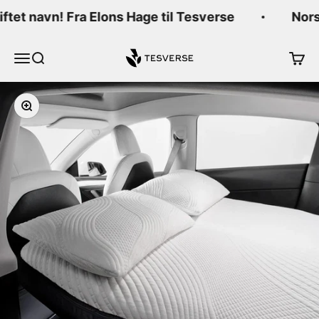
Hopp til innhold
ftet navn! Fra Elons Hage til Tesverse
Norsk
Tesverse
Meny
Søk
Handl
Forstørr