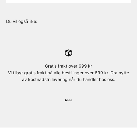
Gratis frakt over 699 kr
Vi tilbyr gratis frakt på alle bestillinger over 699 kr. Dra nytte
av kostnadsfri levering når du handler hos oss.
Gå til element 1
Gå til element 2
Gå til element 3
Gå til element 4