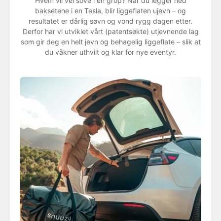
Hvem vil vel sove i en grop? Når du legger ned
baksetene i en Tesla, blir liggeflaten ujevn – og
resultatet er dårlig søvn og vond rygg dagen etter.
Derfor har vi utviklet vårt (patentsøkte) utjevnende lag
som gir deg en helt jevn og behagelig liggeflate – slik at
du våkner uthvilt og klar for nye eventyr.