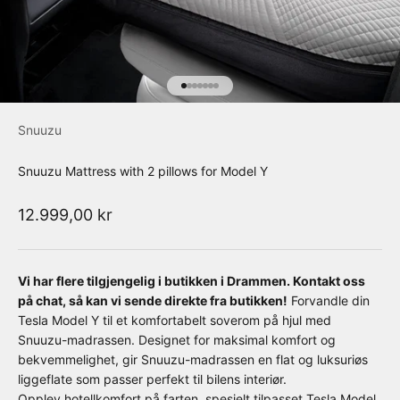
Gå til element 1
Gå til element 2
Gå til element 3
Gå til element 4
Gå til element 5
Gå til element 6
Gå til element 7
Snuuzu
Snuuzu Mattress with 2 pillows for Model Y
Salgspris
12.999,00 kr
Vi har flere tilgjengelig i butikken i Drammen. Kontakt oss
på chat, så kan vi sende direkte fra butikken!
Forvandle din
Tesla Model Y til et komfortabelt soverom på hjul med
Snuuzu-madrassen. Designet for maksimal komfort og
bekvemmelighet, gir Snuuzu-madrassen en flat og luksuriøs
liggeflate som passer perfekt til bilens interiør.
Opplev hotellkomfort på farten, spesielt tilpasset Tesla Model