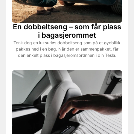
En dobbeltseng – som får plass
i bagasjerommet
Tenk deg en luksuriøs dobbeltseng som på et øyeblikk
pakkes ned i en bag. Når den er sammenpakket, får
den enkelt plass i bagasjeromsbrønnen i din Tesla.