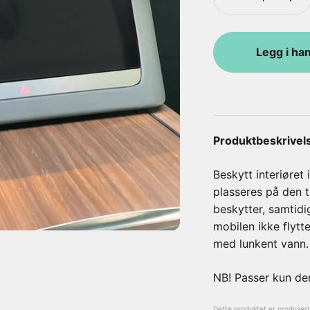
Legg i ha
Produktbeskrivel
Beskytt interiøre
plasseres på den t
beskytter, samtidi
mobilen ikke flytt
med lunkent vann.
NB! Passer kun de
Dette produktet er produsert a