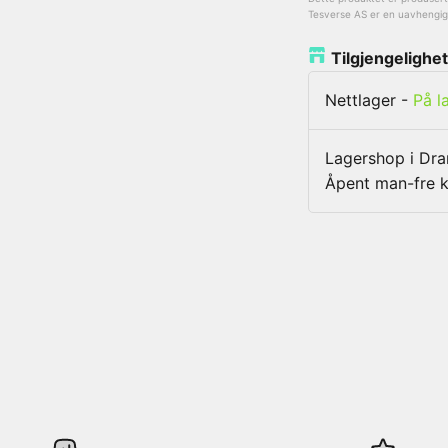
Tesverse AS er en uavhengig l
Tilgjengelighet
Nettlager
-
På l
Lagershop i D
Åpent man-fre k