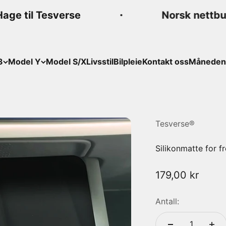
age til Tesverse
Norsk nettbut
3
Model Y
Model S/X
Livsstil
Bilpleie
Kontakt oss
Månedens
Tesverse®
Silikonmatte for 
Salgspris
179,00 kr
Antall: