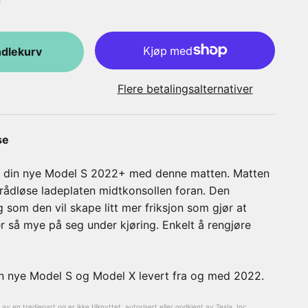
ndlekurv
Flere betalingsalternativer
se
t i din nye Model S 2022+ med denne matten. Matten
rådløse ladeplaten midtkonsollen foran. Den
g som den vil skape litt mer friksjon som gjør at
er så mye på seg under kjøring. Enkelt å rengjøre
n nye Model S og Model X levert fra og med 2022.
v en tredjepart og er ikke tilknyttet, autorisert eller godkjent av Tesla, Inc.