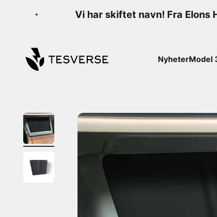
Hopp til innhold
Vi har skiftet navn! Fra Elons H
Tesverse
Nyheter
Model 