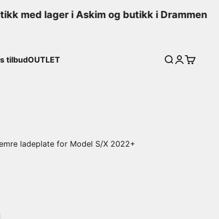
ikk med lager i Askim og butikk i Drammen
 tilbud
OUTLET
Søk
Logg inn
Handleku
fremre ladeplate for Model S/X 2022+