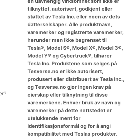
en uavhengig virksomhet som ikke er
tilknyttet, autorisert, godkjent eller
støttet av Tesla Inc. eller noen av dets
datterselskaper. Alle produktnavn,
varemerker og registrerte varemerker,
herunder men ikke begrenset til
Tesla®, Model S®, Model X®, Model 3®,
Model Y® og Cybertruck®, tilhører
Tesla Inc. Produktene som selges på
Tesverse.no er ikke autorisert,
produsert eller distribuert av Tesla Inc.,
og Tesverse.no gjør ingen krav på
er?
eierskap eller tilknytning til disse
varemerkene. Enhver bruk av navn og
varemerker på dette nettstedet er
utelukkende ment for
identifikasjonsformål og for å angi
kompatibilitet med Teslas produkter.