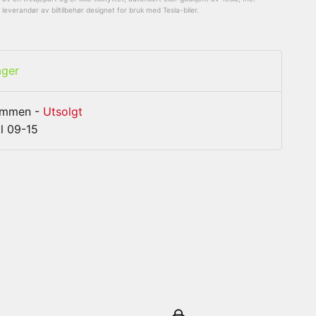
everandør av biltilbehør designet for bruk med Tesla-biler.
ager
rammen
-
Utsolgt
l 09-15