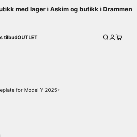
tikk med lager i Askim og butikk i Drammen
 tilbud
OUTLET
Søk
Logg inn
Handleku
adeplate for Model Y 2025+