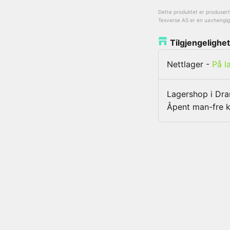
Dette produktet er produsert a
Tesverse AS er en uavhengig l
Tilgjengelighet
Nettlager
-
På l
Lagershop i D
Åpent man-fre k