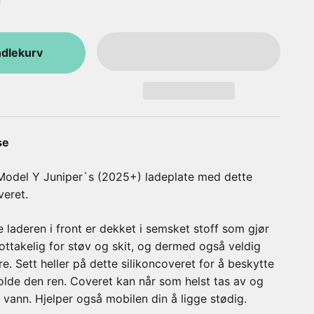
ndlekurv
se
 Model Y Juniper`s (2025+) ladeplate med dette
veret.
 laderen i front er dekket i semsket stoff som gjør
ottakelig for støv og skit, og dermed også veldig
re. Sett heller på dette silikoncoveret for å beskytte
olde den ren. Coveret kan når som helst tas av og
t vann. Hjelper også mobilen din å ligge stødig.