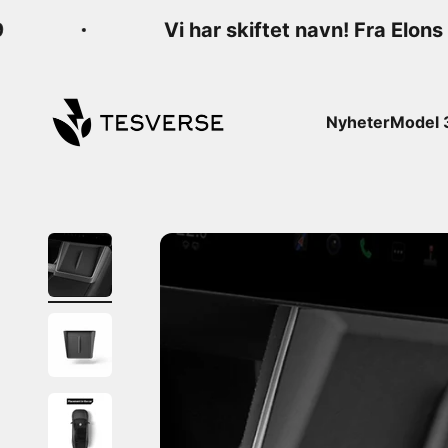
Hopp til innhold
Vi har skiftet navn! Fra Elons 
Tesverse
Nyheter
Model 