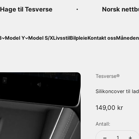
Hage til Tesverse
Norsk nettbu
3
Model Y
Model S/X
Livsstil
Bilpleie
Kontakt oss
Månedens
Tesverse®
Silikoncover til l
Salgspris
149,00 kr
Antall: