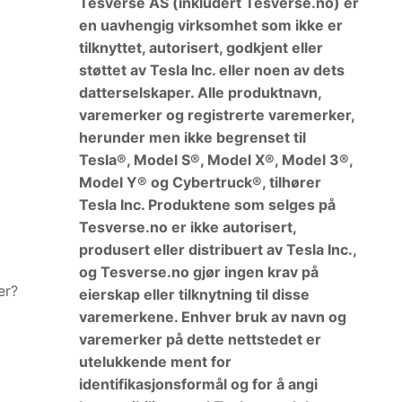
Tesverse AS (inkludert Tesverse.no) er
en uavhengig virksomhet som ikke er
tilknyttet, autorisert, godkjent eller
støttet av Tesla Inc. eller noen av dets
datterselskaper. Alle produktnavn,
varemerker og registrerte varemerker,
herunder men ikke begrenset til
Tesla®, Model S®, Model X®, Model 3®,
Model Y® og Cybertruck®, tilhører
Tesla Inc. Produktene som selges på
Tesverse.no er ikke autorisert,
produsert eller distribuert av Tesla Inc.,
og Tesverse.no gjør ingen krav på
er?
eierskap eller tilknytning til disse
varemerkene. Enhver bruk av navn og
varemerker på dette nettstedet er
utelukkende ment for
identifikasjonsformål og for å angi