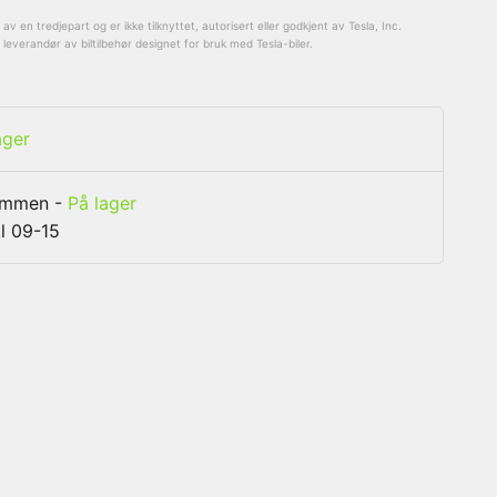
v en tredjepart og er ikke tilknyttet, autorisert eller godkjent av Tesla, Inc.
everandør av biltilbehør designet for bruk med Tesla-biler.
ager
rammen
-
På lager
l 09-15