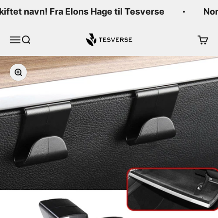
Hopp til innhold
kiftet navn! Fra Elons Hage til Tesverse
Nor
Tesverse
Meny
Søk
Handl
Forstørr