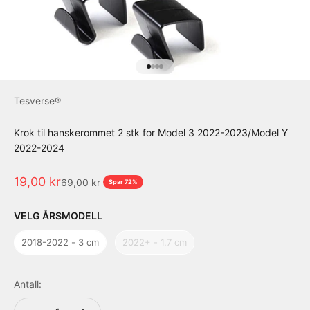
Go to item 1
Go to item 2
Go to item 3
Go to item 4
Tesverse®
Krok til hanskerommet 2 stk for Model 3 2022-2023/Model Y
2022-2024
Salgspris
19,00 kr
Normalpris
69,00 kr
Spar 72%
Årsmodell
VELG ÅRSMODELL
2018-2022 - 3 cm
2022+ - 1.7 cm
Antall: