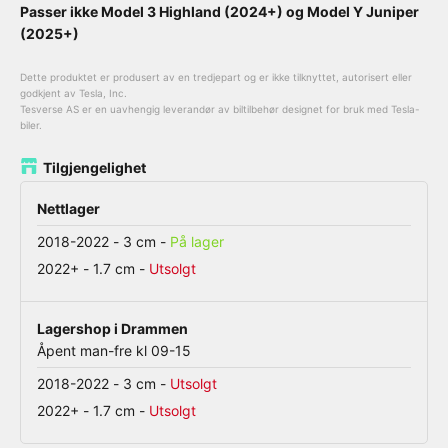
Passer ikke Model 3 Highland (2024+) og Model Y Juniper
(2025+)
Dette produktet er produsert av en tredjepart og er ikke tilknyttet, autorisert eller
godkjent av Tesla, Inc.
Tesverse AS er en uavhengig leverandør av biltilbehør designet for bruk med Tesla-
biler.
Tilgjengelighet
Nettlager
2018-2022 - 3 cm
-
På lager
2022+ - 1.7 cm
-
Utsolgt
Lagershop i Drammen
Åpent man-fre kl 09-15
2018-2022 - 3 cm
-
Utsolgt
2022+ - 1.7 cm
-
Utsolgt