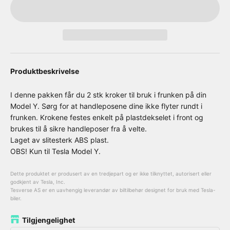
Produktbeskrivelse
I denne pakken får du 2 stk kroker til bruk i frunken på din
Model Y. Sørg for at handleposene dine ikke flyter rundt i
frunken. Krokene festes enkelt på plastdekselet i front og
brukes til å sikre handleposer fra å velte.
Laget av slitesterk ABS plast.
OBS! Kun til Tesla Model Y.
Dette produktet er produsert av en tredjepart og er ikke tilknyttet, autorisert eller
godkjent av Tesla, Inc.
Tesverse AS er en uavhengig leverandør av biltilbehør designet for bruk med Tesla-
biler.
Tilgjengelighet