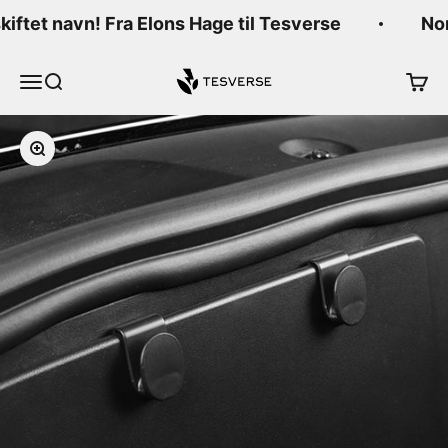
Hopp til innhold
skiftet navn! Fra Elons Hage til Tesverse
Nor
Tesverse
Meny
Søk
Handl
Forstørr