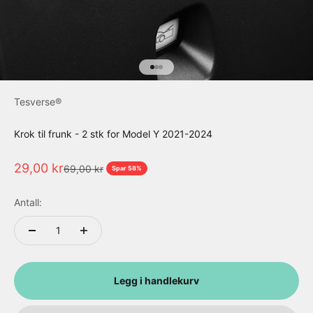
Gå til element 1
Gå til element 2
Gå til element 3
Tesverse®
Krok til frunk - 2 stk for Model Y 2021-2024
Salgspris
29,00 kr
Normalpris
69,00 kr
Spar 58%
Antall:
Legg i handlekurv