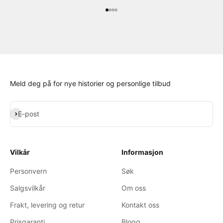
Gå til element 1
Gå til element 2
Gå til element 3
Gå til element 4
Meld deg på for nye historier og personlige tilbud
Abonner
E-post
Vilkår
Informasjon
Personvern
Søk
Salgsvilkår
Om oss
Frakt, levering og retur
Kontakt oss
Prisgaranti
Blogg