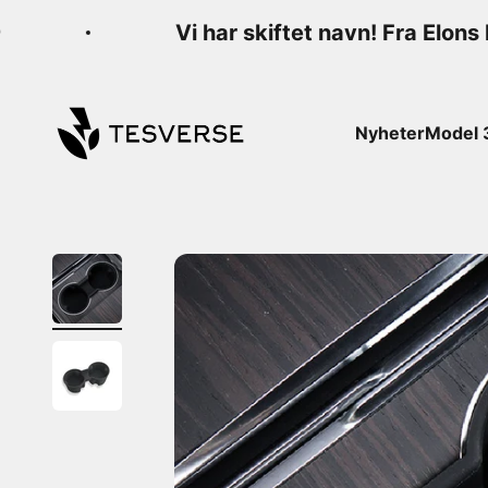
Hopp til innhold
Vi har skiftet navn! Fra Elons 
Tesverse
Nyheter
Model 