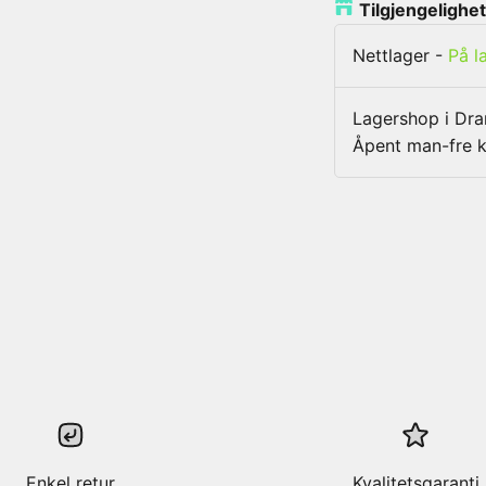
Tilgjengelighet
Nettlager
-
På l
Lagershop i D
Åpent man-fre k
Enkel retur
Kvalitetsgaranti