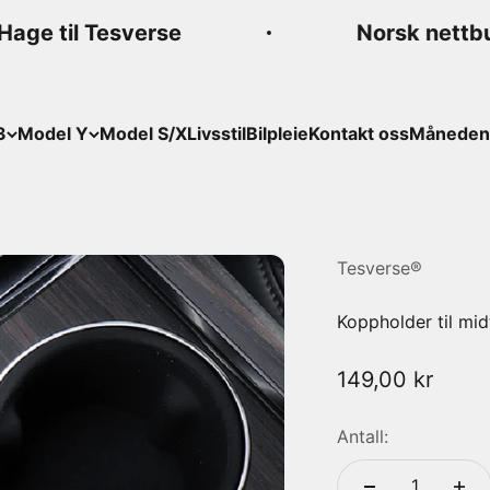
Hage til Tesverse
Norsk nettbut
3
Model Y
Model S/X
Livsstil
Bilpleie
Kontakt oss
Månedens
Tesverse®
Koppholder til mi
Salgspris
149,00 kr
Antall: