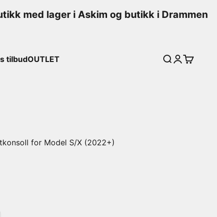
ikk med lager i Askim og butikk i Drammen
 tilbud
OUTLET
Søk
Logg inn
Handleku
dtkonsoll for Model S/X (2022+)