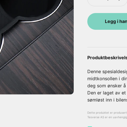
Legg i ha
Produktbeskrivel
Denne spesialdesi
midtkonsollen i di
deg som ønsker å h
Den er laget av et 
sømløst inn i bilen
Dette produktet er produsert a
Tesverse AS er en uavhengig l