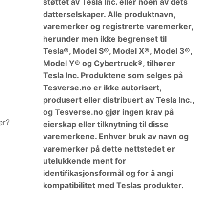
støttet av Tesla Inc. eller noen av dets
datterselskaper. Alle produktnavn,
varemerker og registrerte varemerker,
herunder men ikke begrenset til
Tesla®, Model S®, Model X®, Model 3®,
Model Y® og Cybertruck®, tilhører
Tesla Inc. Produktene som selges på
Tesverse.no er ikke autorisert,
produsert eller distribuert av Tesla Inc.,
og Tesverse.no gjør ingen krav på
er?
eierskap eller tilknytning til disse
varemerkene. Enhver bruk av navn og
varemerker på dette nettstedet er
utelukkende ment for
identifikasjonsformål og for å angi
kompatibilitet med Teslas produkter.