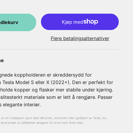
ndlekurv
Flere betalingsalternativer
se
gnede koppholderen er skreddersydd for
n Tesla Model S eller X (2022+). Den er perfekt for
olde kopper og flasker mer stabile under kjøring.
slitesterkt materiale som er lett å rengjøre. Passer
s elegante interiør.
v en tredjepart og er ikke tilknyttet, autorisert eller godkjent av Tesla, Inc.
everandør av biltilbehør designet for bruk med Tesla-biler.