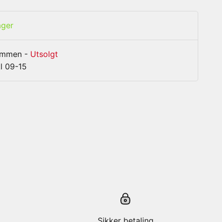
ager
rammen
-
Utsolgt
l 09-15
Sikker betaling