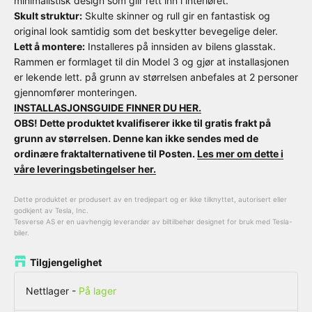
minimalistisk design som glir rett inn i interiøret.
Skult struktur:
Skulte skinner og rull gir en fantastisk og
original look samtidig som det beskytter bevegelige deler.
Lett å montere:
Installeres på innsiden av bilens glasstak.
Rammen er formlaget til din Model 3 og gjør at installasjonen
er lekende lett. på grunn av størrelsen anbefales at 2 personer
gjennomfører monteringen.
INSTALLASJONSGUIDE FINNER DU HER.
OBS! Dette produktet kvalifiserer ikke til gratis frakt på
grunn av størrelsen. Denne kan ikke sendes med de
ordinære fraktalternativene til Posten.
Les mer om dette i
våre leveringsbetingelser her.
Dette produktet er produsert av en tredjepart og er ikke tilknyttet, autorisert eller
godkjent av Tesla, Inc.
Tesverse AS er en uavhengig leverandør av biltilbehør designet for bruk med Tesla-
biler.
Tilgjengelighet
Nettlager
-
På lager