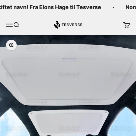
Hopp til innhold
kiftet navn! Fra Elons Hage til Tesverse
Nors
Tesverse
Meny
Søk
Handl
Forstørr