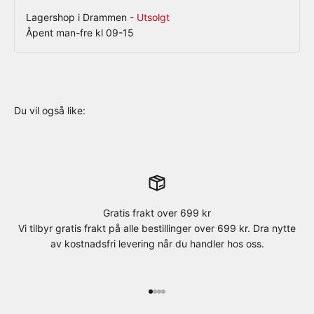
Lagershop i Drammen
-
Utsolgt
Åpent man-fre kl 09-15
Gratis frakt over 699 kr
Vi tilbyr gratis frakt på alle bestillinger over 699 kr. Dra nytte
av kostnadsfri levering når du handler hos oss.
Gå til element 1
Gå til element 2
Gå til element 3
Gå til element 4