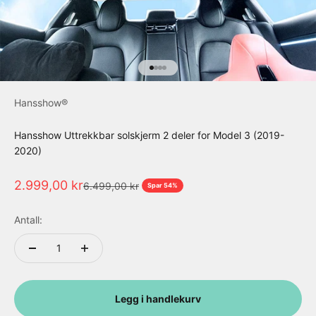
Gå til element 1
Gå til element 2
Gå til element 3
Gå til element 4
Hansshow®
Hansshow Uttrekkbar solskjerm 2 deler for Model 3 (2019-
2020)
Salgspris
2.999,00 kr
Normalpris
6.499,00 kr
Spar 54%
Antall:
Legg i handlekurv