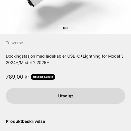
Gå til element 1
Gå til element 2
Gå til element 3
Tesverse
Dockingstasjon med ladekabler USB-C+Lightning for Model 3
2024+/Model Y 2025+
Salgspris
789,00 kr
Utsolgt på nett
Utsolgt
Produktbeskrivelse