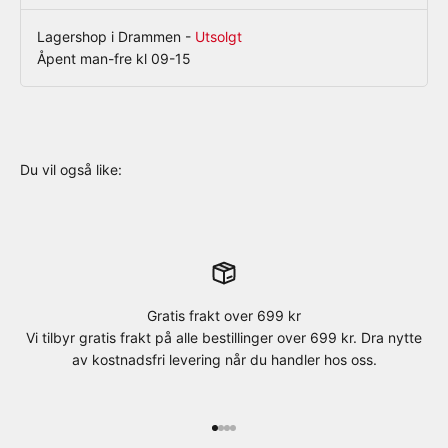
Lagershop i Drammen
-
Utsolgt
Åpent man-fre kl 09-15
Gratis frakt over 699 kr
Vi tilbyr gratis frakt på alle bestillinger over 699 kr. Dra nytte
av kostnadsfri levering når du handler hos oss.
Gå til element 1
Gå til element 2
Gå til element 3
Gå til element 4