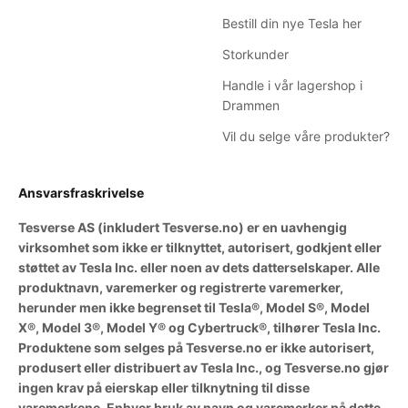
Bestill din nye Tesla her
Storkunder
Handle i vår lagershop i
Drammen
Vil du selge våre produkter?
Ansvarsfraskrivelse
Tesverse AS (inkludert Tesverse.no) er en uavhengig
virksomhet som ikke er tilknyttet, autorisert, godkjent eller
støttet av Tesla Inc. eller noen av dets datterselskaper. Alle
produktnavn, varemerker og registrerte varemerker,
herunder men ikke begrenset til Tesla®, Model S®, Model
X®, Model 3®, Model Y® og Cybertruck®, tilhører Tesla Inc.
Produktene som selges på Tesverse.no er ikke autorisert,
produsert eller distribuert av Tesla Inc., og Tesverse.no gjør
ingen krav på eierskap eller tilknytning til disse
varemerkene. Enhver bruk av navn og varemerker på dette