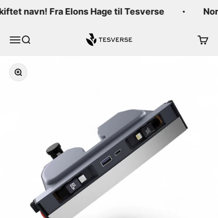
Hopp til innhold
kiftet navn! Fra Elons Hage til Tesverse
Nor
Tesverse
Meny
Søk
Handl
Forstørr