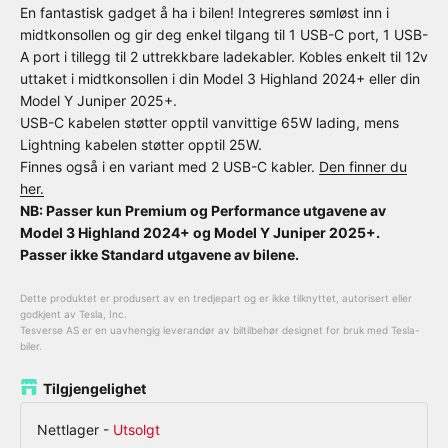
En fantastisk gadget å ha i bilen! Integreres sømløst inn i
midtkonsollen og gir deg enkel tilgang til 1 USB-C port, 1 USB-
A port i tillegg til 2 uttrekkbare ladekabler. Kobles enkelt til 12v
uttaket i midtkonsollen i din Model 3 Highland 2024+ eller din
Model Y Juniper 2025+.
USB-C kabelen støtter opptil vanvittige 65W lading, mens
Lightning kabelen støtter opptil 25W.
Finnes også i en variant med 2 USB-C kabler.
Den finner du
her.
NB: Passer kun Premium og Performance utgavene av
Model 3 Highland 2024+ og Model Y Juniper 2025+.
Passer ikke Standard utgavene av bilene.
Dette produktet er produsert av en tredjepart og er ikke tilknyttet, autorisert eller
godkjent av Tesla, Inc.
Tesverse AS er en uavhengig leverandør av biltilbehør designet for bruk med Tesla-
biler.
Tilgjengelighet
Nettlager
-
Utsolgt