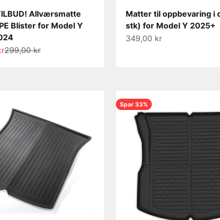
ILBUD! Allværsmatte
Matter til oppbevaring i 
PE Blister for Model Y
stk) for Model Y 2025+
024
Salgspris
349,00 kr
s
Normalpris
kr
299,00 kr
Spar 33%