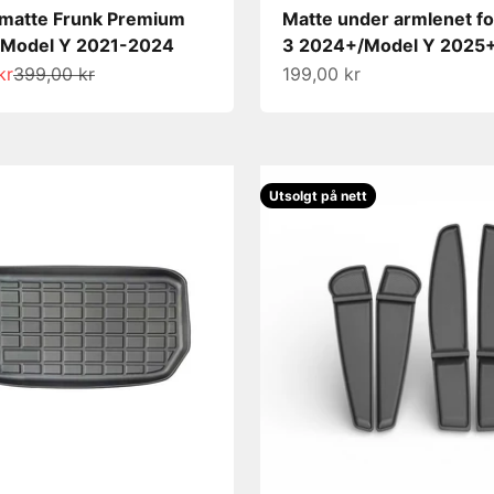
matte Frunk Premium
Matte under armlenet f
 Model Y 2021-2024
3 2024+/Model Y 2025
s
Normalpris
Salgspris
kr
399,00 kr
199,00 kr
Utsolgt på nett