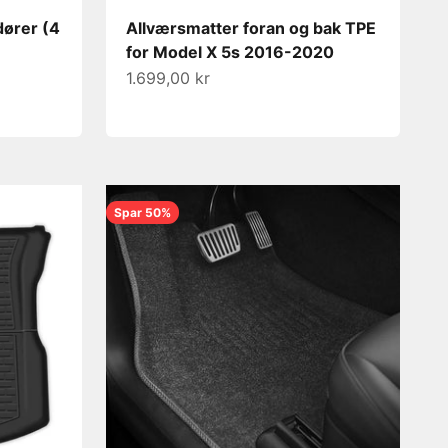
dører (4
Allværsmatter foran og bak TPE
for Model X 5s 2016-2020
Salgspris
1.699,00 kr
Spar 50%