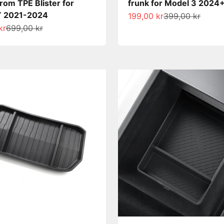
rom TPE Blister for
frunk for Model 3 2024
Y 2021-2024
Salgspris
Normalpris
199,00 kr
399,00 kr
s
Normalpris
kr
699,00 kr