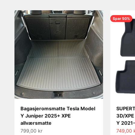
Spar 50%
Bagasjeromsmatte Tesla Model
SUPERT
Y Juniper 2025+ XPE
3D/XPE 
allværsmatte
Y 2021
Salgspris
Salgspri
799,00 kr
749,00 