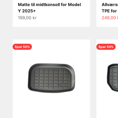
Matte til midtkonsoll for Model
Allværs
Y 2025+
TPE for
Salgspris
Salgspri
199,00 kr
249,00 
Spar 50%
Spar 50%