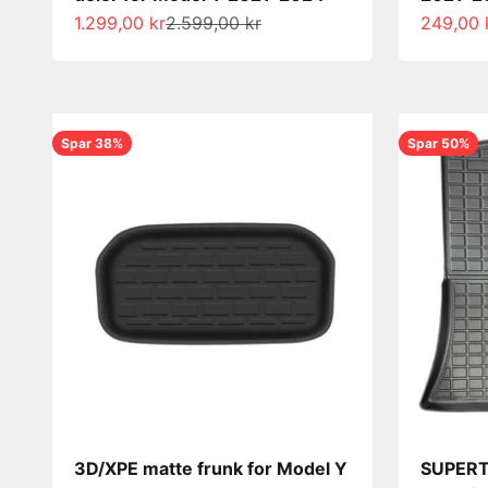
Salgspris
Normalpris
Salgspri
1.299,00 kr
2.599,00 kr
249,00 
Spar 38%
Spar 50%
3D/XPE matte frunk for Model Y
SUPERT