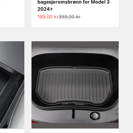
+
bagasjeromsbrønn for Model 3
2024+
Salgspris
Normalpris
199,00 kr
399,00 kr