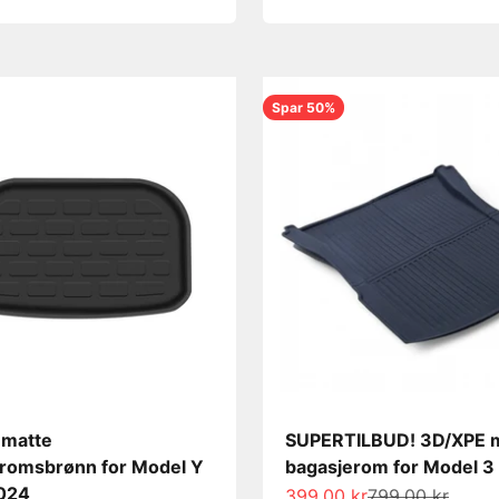
Spar 50%
 matte
SUPERTILBUD! 3D/XPE 
romsbrønn for Model Y
bagasjerom for Model 
024
Salgspris
Normalpris
399,00 kr
799,00 kr