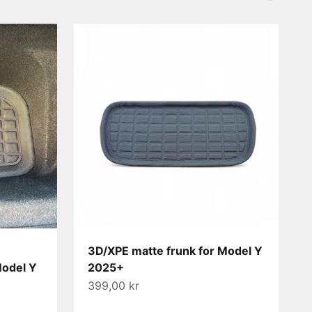
3D/XPE matte frunk for Model Y
Model Y
2025+
Salgspris
399,00 kr