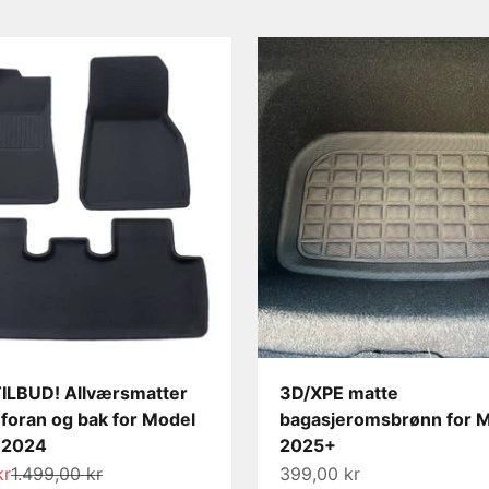
ILBUD! Allværsmatter
3D/XPE matte
foran og bak for Model
bagasjeromsbrønn for 
-2024
2025+
s
Normalpris
Salgspris
kr
1.499,00 kr
399,00 kr