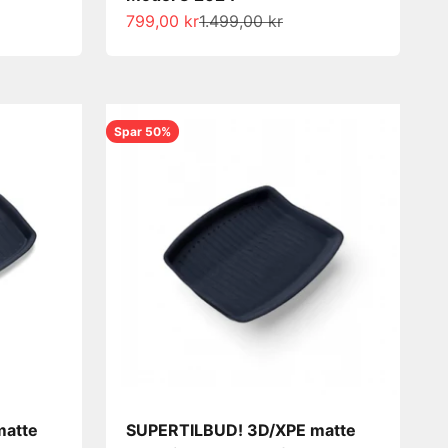
Salgspris
Normalpris
799,00 kr
1.499,00 kr
Spar 50%
matte
SUPERTILBUD! 3D/XPE matte