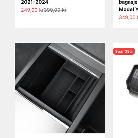
2021-2024
bagasje
Model 
Salgspris
Normalpris
249,00 kr
399,00 kr
Salgspri
349,00 
Spar 38%