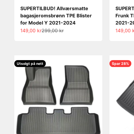
SUPERTILBUD! Allværsmatte
SUPERT
bagasjeromsbrønn TPE Blister
Frunk T
for Model Y 2021-2024
2021-2
Salgspris
Normalpris
Salgspri
149,00 kr
299,00 kr
149,00 
Utsolgt på nett
Spar 28%