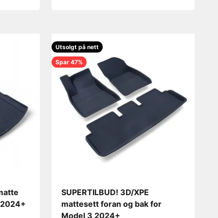
Utsolgt på nett
Spar 47%
matte
SUPERTILBUD! 3D/XPE
3 2024+
mattesett foran og bak for
Model 3 2024+