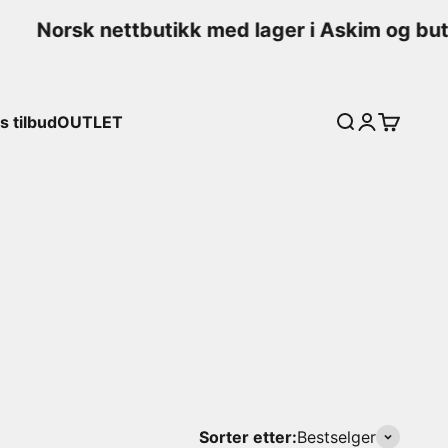
Norsk nettbutikk med lager i Askim og butik
 tilbud
OUTLET
Søk
Logg inn
Handleku
Sorter etter:
Bestselger