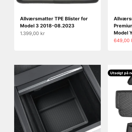
Allværsmatter TPE Blister for
Allværs
Model 3 2018-08.2023
Premium
Model 
Salgspris
1.399,00 kr
Salgspri
649,00 
Utsolgt på n