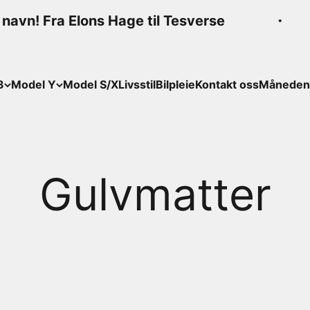
vn! Fra Elons Hage til Tesverse
3
Model Y
Model S/X
Livsstil
Bilpleie
Kontakt oss
Månedens