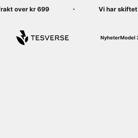
Hopp til innhold
kt over kr 699
Vi har skiftet na
Tesverse
Nyheter
Model 