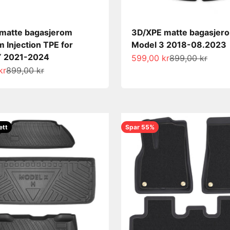
matte bagasjerom
3D/XPE matte bagasjero
 Injection TPE for
Model 3 2018-08.2023
Y 2021-2024
Salgspris
Normalpris
599,00 kr
899,00 kr
s
Normalpris
kr
899,00 kr
ett
Spar 55%