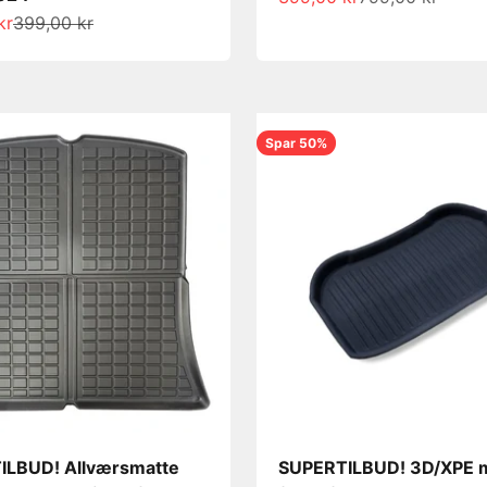
s
Normalpris
kr
399,00 kr
Spar 50%
ILBUD! Allværsmatte
SUPERTILBUD! 3D/XPE 