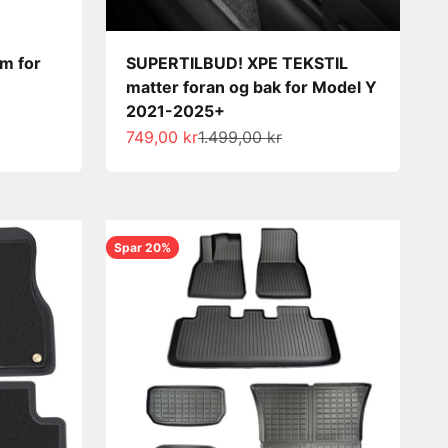
m for
SUPERTILBUD! XPE TEKSTIL
matter foran og bak for Model Y
2021-2025+
Salgspris
Normalpris
749,00 kr
1.499,00 kr
Spar 20%